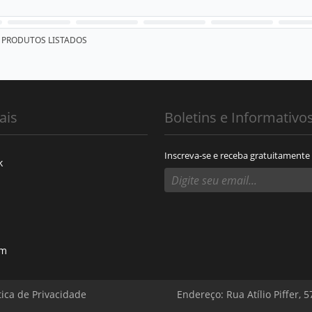
PRODUTOS LISTADOS
ais
Boletins e Informativo
Inscreva-se e receba gratuitamente
k
am
tica de Privacidade
Endereço: Rua Atílio Piffer, 