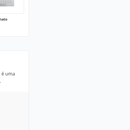
onato
m é uma
.