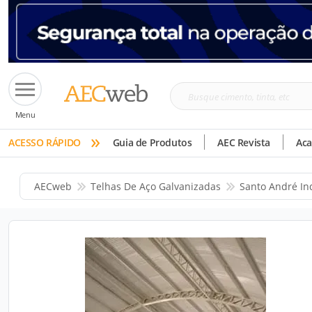
Busque
Menu
cimento,
»
tinta,
ACESSO RÁPIDO
Guia de Produtos
AEC Revista
Ac
etc
AECweb
Telhas De Aço Galvanizadas
Santo André In