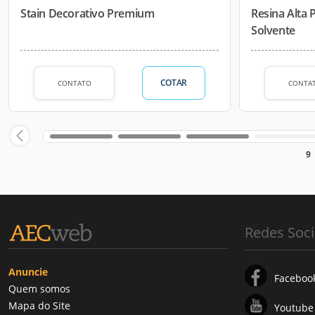
Stain Decorativo Premium
Resina Alta
Solvente
COTAR
CONTATO
CONTA
9
Redes Soci
Anuncie
Faceboo
Quem somos
Mapa do Site
Youtube