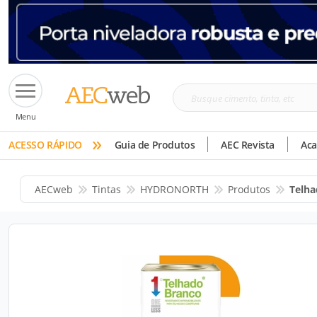
Busque
Menu
cimento,
»
tinta,
ACESSO RÁPIDO
Guia de Produtos
AEC Revista
Ac
etc
AECweb
Tintas
HYDRONORTH
Produtos
Telha