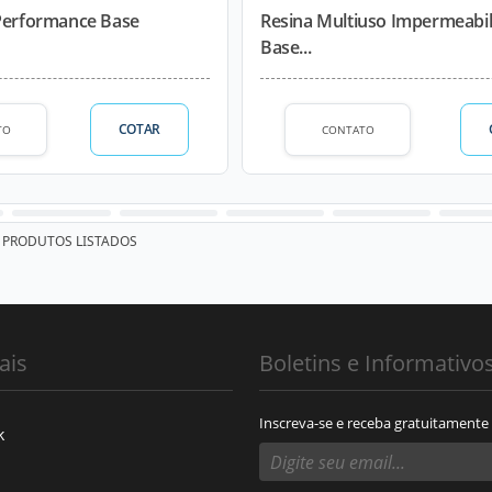
 Performance Base
Resina Multiuso Impermeabil
Base...
COTAR
TO
CONTATO
PRODUTOS LISTADOS
ais
Boletins e Informativo
Inscreva-se e receba gratuitamente
k