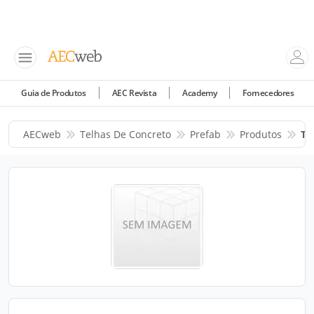
Guia de Produtos
AEC Revista
Academy
Fornecedores
AECweb
Telhas De Concreto
Prefab
Produtos
Te