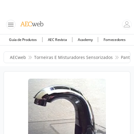
Guia de Produtos
AEC Revista
Academy
Fornecedores
AECweb
Torneiras E Misturadores Sensorizados
Panthe