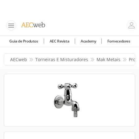
Guia de Produtos
AEC Revista
Academy
Fornecedores
AECweb
Torneiras E Misturadores
Mak Metais
Prod