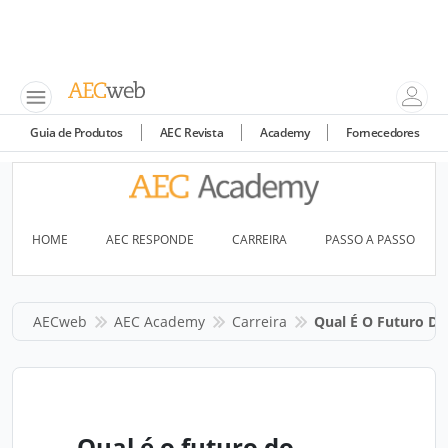
Guia de Produtos
AEC Revista
Academy
Fornecedores
HOME
AEC RESPONDE
CARREIRA
PASSO A PASSO
AECweb
AEC Academy
Carreira
Qual É O Futuro Do
Qual é o futuro do