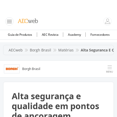
Guia de Produtos
AEC Revista
Academy
Fornecedores
AECweb
Borgh Brasil
Matérias
Alta Seguranca E Q
Borgh Brasil
MENU
Alta segurança e
qualidade em pontos
de ancoragem