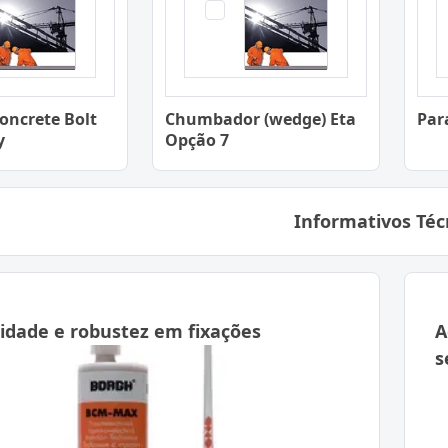
oncrete Bolt
Chumbador (wedge) Eta
Par
y
Opção 7
Informativos Téc
lidade e robustez em fixações
A
s