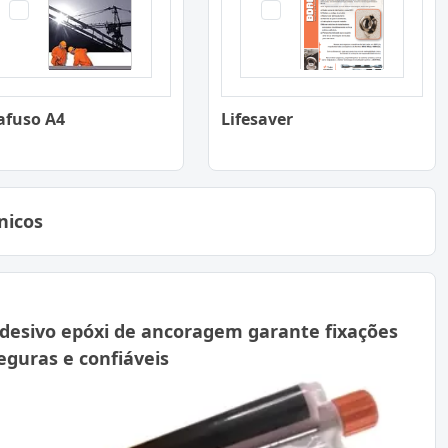
afuso A4
Lifesaver
nicos
desivo epóxi de ancoragem garante fixações
eguras e confiáveis