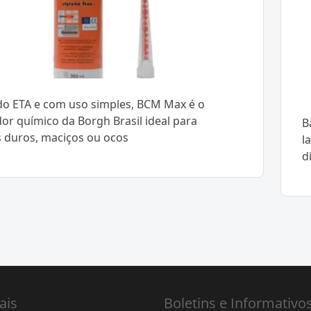
ado ETA e com uso simples, BCM Max é o
r químico da Borgh Brasil ideal para
B
s duros, maciços ou ocos
l
d
ais
Boletins e Informativo