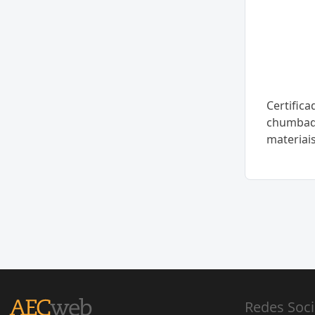
Certific
chumbado
materiai
Redes Soci