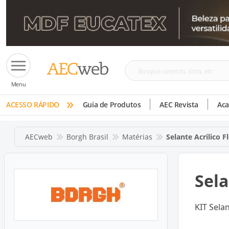
Busque
Menu
cimento,
»
tinta,
ACESSO RÁPIDO
Guia de Produtos
AEC Revista
Ac
etc
AECweb
Borgh Brasil
Matérias
Selante Acrilico 
Sela
KIT Sela