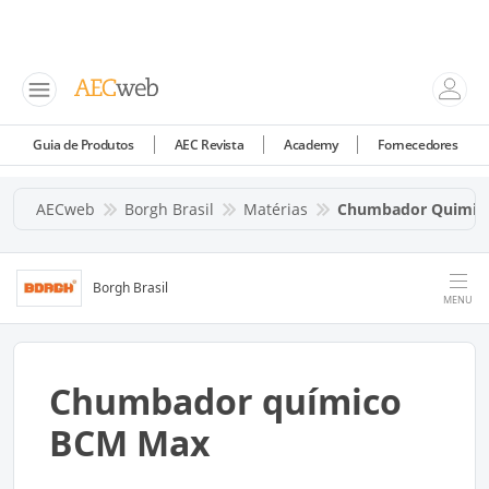
Guia de Produtos
AEC Revista
Academy
Fornecedores
AECweb
Borgh Brasil
Matérias
Chumbador Quimic
Borgh Brasil
MENU
Chumbador químico
BCM Max