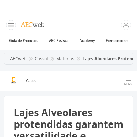
Guia de Produtos
AEC Revista
Academy
Fornecedores
AECweb
Cassol
Matérias
Lajes Alveolares Protend
Cassol
MENU
Lajes Alveolares
protendidas garantem
versatilidade e