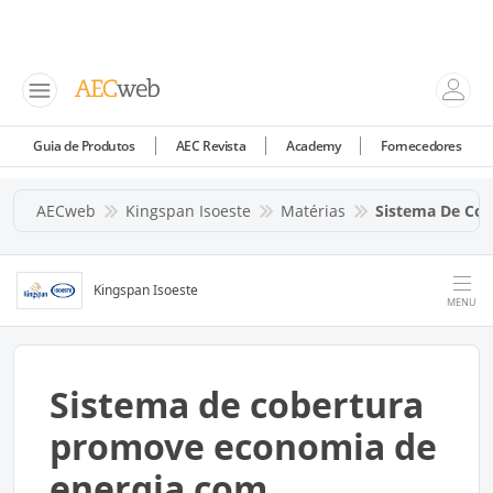
Guia de Produtos
AEC Revista
Academy
Fornecedores
AECweb
Kingspan Isoeste
Matérias
Sistema De Cob
Kingspan Isoeste
MENU
Sistema de cobertura
promove economia de
energia com