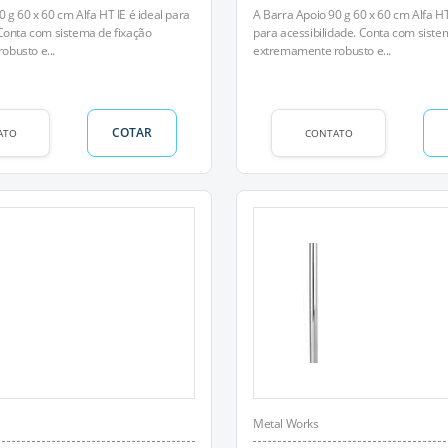
 g 60 x 60 cm Alfa HT IE é ideal para
A Barra Apoio 90 g 60 x 60 cm Alfa HT
 Conta com sistema de fixação
para acessibilidade. Conta com siste
busto e...
extremamente robusto e...
COTAR
ATO
CONTATO
Metal Works