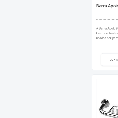
Barra Apoi
A Barra Apoio 9
Crismoe, foi de
usados por pess
CONT