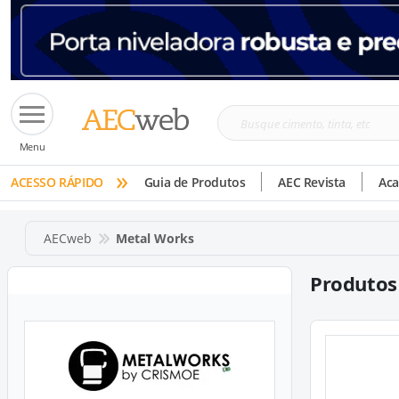
Busque
Menu
cimento,
»
tinta,
ACESSO RÁPIDO
Guia de Produtos
AEC Revista
Ac
etc
AECweb
Metal Works
Produtos