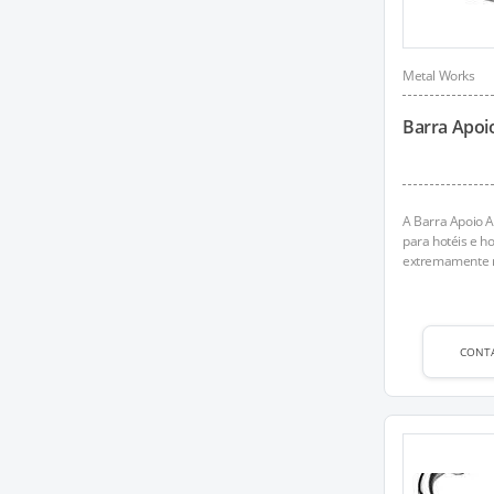
Metal Works
Barra Apoi
A Barra Apoio A
para hotéis e h
extremamente ro
CONT