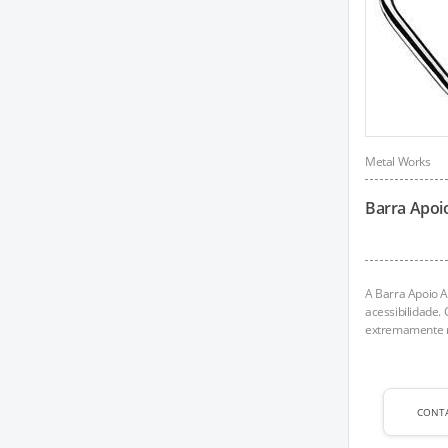
Metal Works
Barra Apoio
A Barra Apoio A
acessibilidade.
extremamente ro
CONT