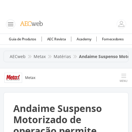
Guia de Produtos
AEC Revista
Academy
Fornecedores
AECweb
Metax
Matérias
Andaime Suspenso Motor
Metax
MENU
Andaime Suspenso
Motorizado de
operação permite