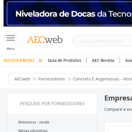
Busque
Menu
cimento,
»
tinta,
ACESSO RÁPIDO
Guia de Produtos
AEC Revista
Ac
etc
AECweb
Fornecedores
Concreto E Argamassas - Ven
Empresa
PESQUISE POR FORNECEDORES
Compare e esc
Betoneiras - venda
Mesas vibratórias