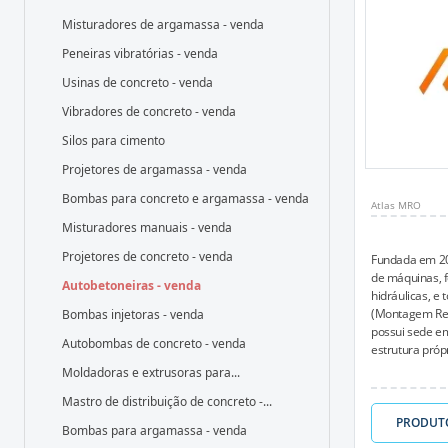
Misturadores de argamassa - venda
Peneiras vibratórias - venda
Usinas de concreto - venda
Vibradores de concreto - venda
Silos para cimento
Projetores de argamassa - venda
Bombas para concreto e argamassa - venda
Atlas MRO
Misturadores manuais - venda
Projetores de concreto - venda
Fundada em 20
de máquinas, f
Autobetoneiras - venda
hidráulicas, e
(Montagem Re
Bombas injetoras - venda
possui sede em
Autobombas de concreto - venda
estrutura própr
Moldadoras e extrusoras para...
Mastro de distribuição de concreto -...
PRODUT
Bombas para argamassa - venda