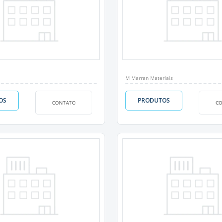
M Marran Materiais
OS
PRODUTOS
CONTATO
C