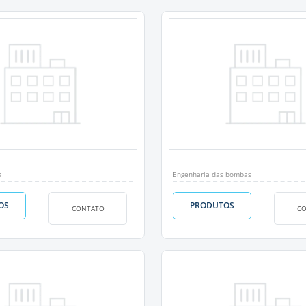
a
Engenharia das bombas
OS
PRODUTOS
CONTATO
C