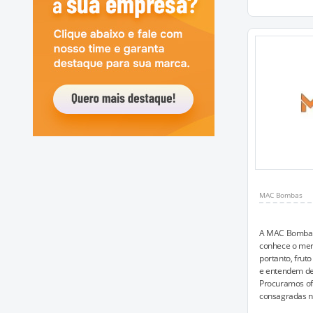
MAC Bombas
A MAC Bombas 
conhece o mer
portanto, fru
e entendem d
Procuramos of
consagradas n