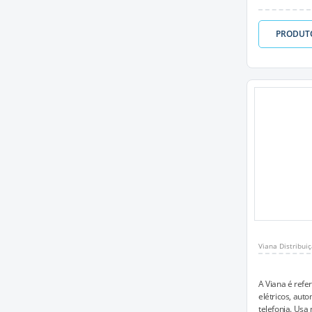
PRODUT
Viana Distribuiç
A Viana é refer
elétricos, aut
telefonia. Usa 