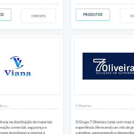
OS
PRODUTOS
CONTATO
C
ão e...
7 Oliveiras
ência na distribuição de materiais
O Grupo 7 Oliveiras conta com mais 
omação comercial, segurança e
experiência oferecendo um mix de p
novas tecnologias e prioriza a
completo, apresentando e desenvolv