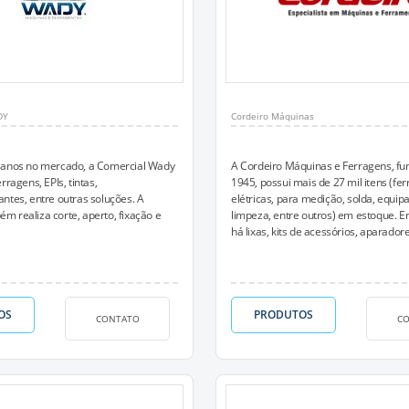
DY
Cordeiro Máquinas
 anos no mercado, a Comercial Wady
A Cordeiro Máquinas e Ferragens, f
rragens, EPIs, tintas,
1945, possui mais de 27 mil itens (f
ntes, entre outras soluções. A
elétricas, para medição, solda, equi
 realiza corte, aperto, fixação e
limpeza, entre outros) em estoque. Em
há lixas, kits de acessórios, aparador
OS
PRODUTOS
CONTATO
C