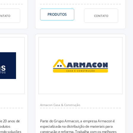
PRODUTOS
ONTATO
CONTATO
Armacon Casa & Construção
de 20 anos de
Parte do Grupo Armacon, a empresa Armacon é
rodutos
especializada na distribuição de materiais para
endo soluções
construção e reforma. Trabalha com os melhores