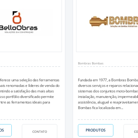
Bombras Bombas
oferece uma seleção das ferramentas
Fundada em 1977, a Bombras Bombas
mais renomadas e líderes de venda do
diversos serviços e reparos relacion
tindo a satisfação das mais altas
sistemas dos conjuntos moto-bombas
so portfólio diversificado permite
instalação, manutenção, impermeabil
tre as ferramentas ideais para
assistência, aluguel e reaproveitam
Bombas fica localizada em...
OS
PRODUTOS
CONTATO
C