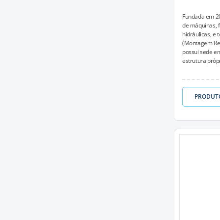
Fundada em 20
de máquinas, f
hidráulicas, e
(Montagem Re
possui sede em
estrutura própr
PRODUT