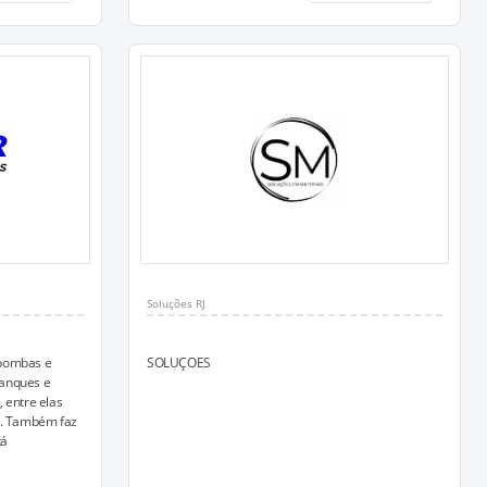
Soluções RJ
 bombas e
SOLUÇOES
 tanques e
 entre elas
r. Também faz
tá