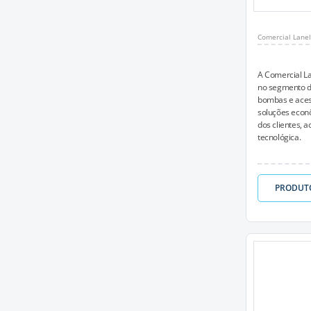
Comercial Lanel
A Comercial L
no segmento d
bombas e acess
soluções econ
dos clientes,
tecnológica.
PRODUT