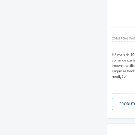
COMERCIAL WA
Há mais de 10
comercializa fe
impermeabiliza
empresa também
medição.
PRODUT