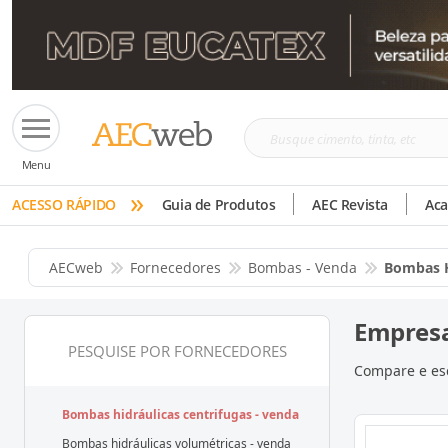
Busque
Menu
cimento,
»
tinta,
ACESSO RÁPIDO
Guia de Produtos
AEC Revista
Ac
etc
AECweb
Fornecedores
Bombas - Venda
Bombas H
Empresa
PESQUISE POR FORNECEDORES
Compare e esc
Bombas hidráulicas centrifugas - venda
Bombas hidráulicas volumétricas - venda