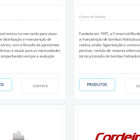
Comercial Manbo
anel entrou no mercardo para atuar
Fundada em 1991, a Comercial Manbo 
e distribuição e manutenção de
a manutenção de bombas hidráulicas
órios, com a filosofia de apresentar
realiza, ainda, higienização e conser
ômicas e atuais para as necessidades
piscinas, revisão de motores elétricos
 acompanhando sempre a evolução
técnica (revisão de bombas hidráulicas
OS
PRODUTOS
CONTATO
C