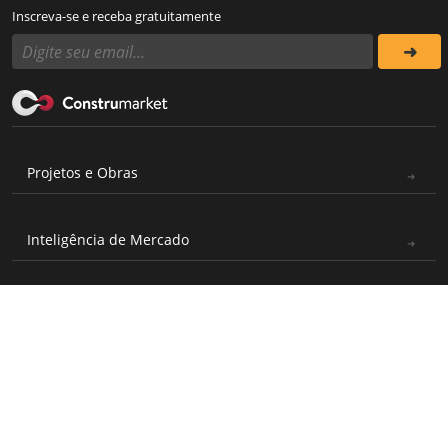
Inscreva-se e receba gratuitamente
Projetos e Obras
Inteligência de Mercado
Operação e Manutenção
© 1999 - 2026 Construmarket
Endereço: Rua Atílio Piffer,
Todos os direitos reservados
571 - Casa Verde, São Paulo -
|
Política de Privacidade
SP / CNPJ: 03.706.177/0001-