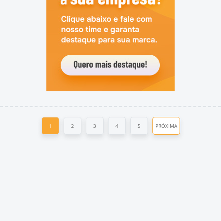
1
2
3
4
5
PRÓXIMA