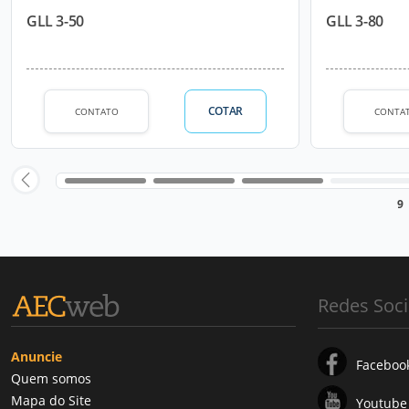
GLL 3-50
GLL 3-80
COTAR
CONTATO
CONTA
9
Redes Soci
Anuncie
Faceboo
Quem somos
Mapa do Site
Youtube