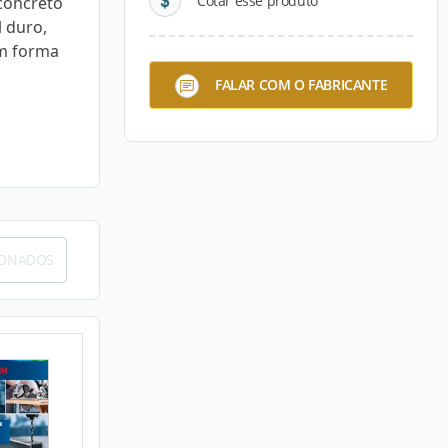
Cotar esse produto
concreto
l duro,
em forma
FALAR COM O FABRICANTE
IONADOS