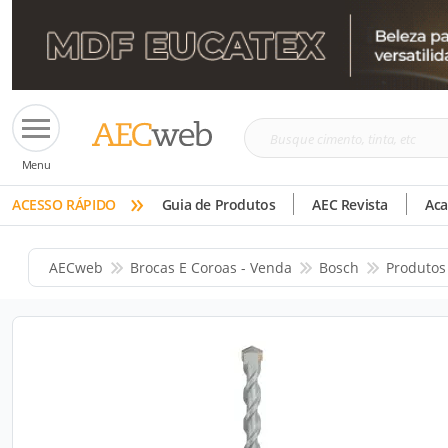
Busque
Menu
cimento,
»
tinta,
ACESSO RÁPIDO
Guia de Produtos
AEC Revista
Ac
etc
AECweb
Brocas E Coroas - Venda
Bosch
Produtos