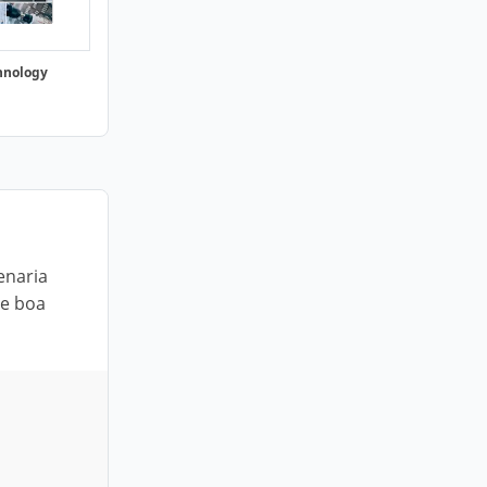
hnology
enaria
te boa