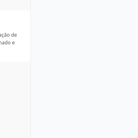
lação de
onado e