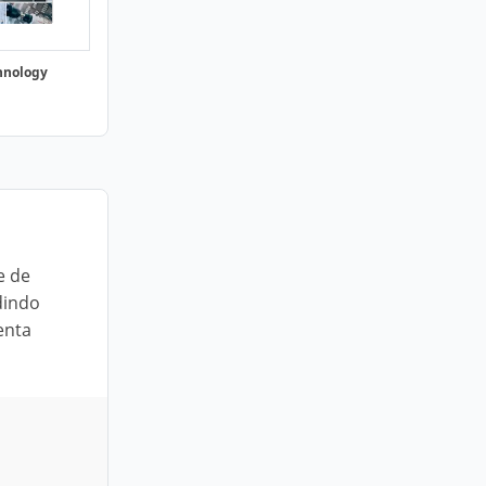
hnology
e de
dindo
enta