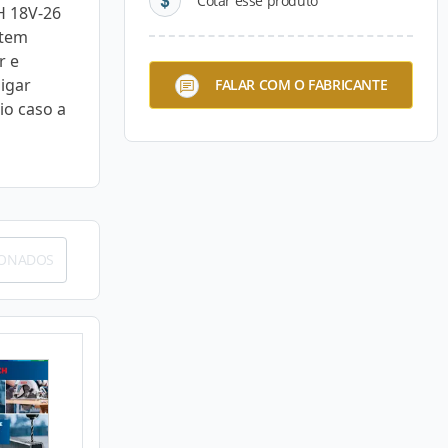
Cotar esse produto
H 18V-26
 tem
r e
ligar
FALAR COM O FABRICANTE
o caso a
IONADOS