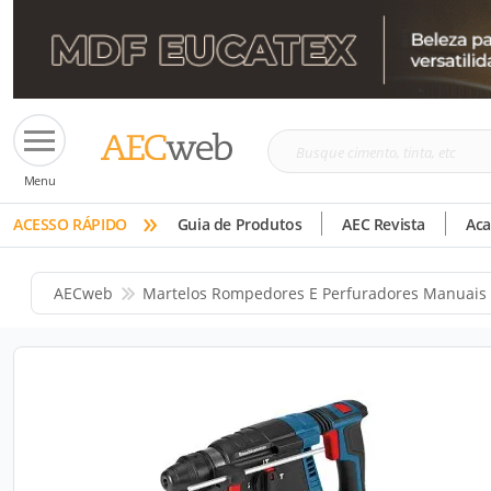
Busque
Menu
cimento,
»
tinta,
ACESSO RÁPIDO
Guia de Produtos
AEC Revista
Ac
etc
AECweb
Martelos Rompedores E Perfuradores Manuais 