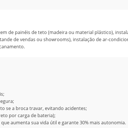
m de painéis de teto (madeira ou material plástico), insta
 estande de vendas ou showrooms), instalação de ar-condici
encanamento.
s;
segura;
to se a broca travar, evitando acidentes;
to por carga de bateria);
 que aumenta sua vida útil e garante 30% mais autonomia.