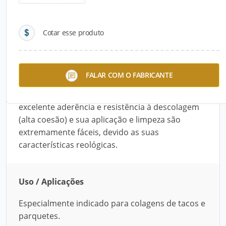
Detalhes do produto
Cotar esse produto
Descrição do Produto
O Cascola Cascorez Cola Taco é um adesivo à
FALAR COM O FABRICANTE
base de PVA especialmente indicado para
colagens de tacos e parquetes. Apresenta
excelente aderência e resistência à descolagem
(alta coesão) e sua aplicação e limpeza são
extremamente fáceis, devido as suas
características reológicas.
Uso / Aplicações
Especialmente indicado para colagens de tacos e
parquetes.