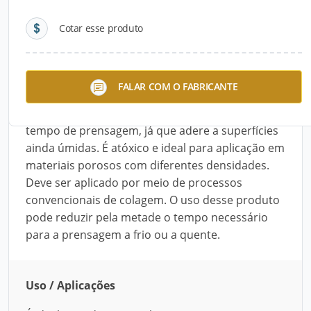
Cotar esse produto
Descrição do Produto
O Cascola Cascorez Secagem Rápida é um
FALAR COM O FABRICANTE
adesivo à base de PVA com alto desempenho
eexclusiva tecnologia de pega inicial, que reduz o
tempo de prensagem, já que adere a superfícies
ainda úmidas. É atóxico e ideal para aplicação em
materiais porosos com diferentes densidades.
Deve ser aplicado por meio de processos
convencionais de colagem. O uso desse produto
pode reduzir pela metade o tempo necessário
para a prensagem a frio ou a quente.
Uso / Aplicações