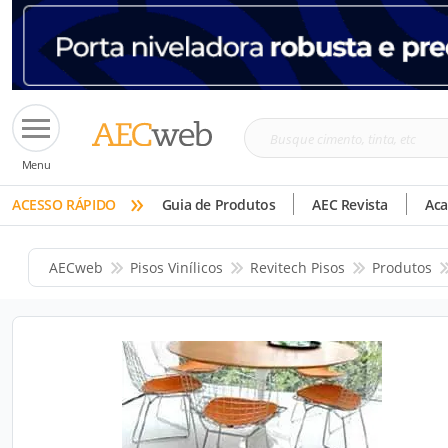
Busque
Menu
cimento,
»
tinta,
ACESSO RÁPIDO
Guia de Produtos
AEC Revista
Ac
etc
AECweb
Pisos Vinílicos
Revitech Pisos
Produtos