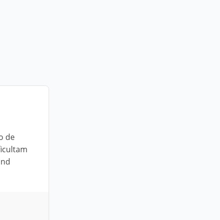
o de
ficultam
and