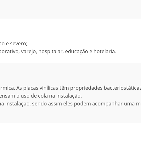
so e severo;
orativo, varejo, hospitalar, educação e hotelaria.
érmica. As placas vinílicas têm propriedades bacteriostática
pensam o uso de cola na instalação.
la na instalação, sendo assim eles podem acompanhar uma 