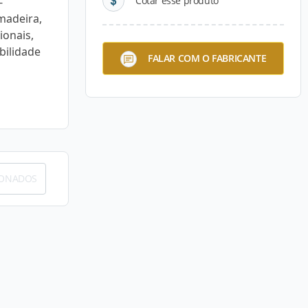
Cotar esse produto
-
madeira,
ionais,
bilidade
FALAR COM O FABRICANTE
IONADOS