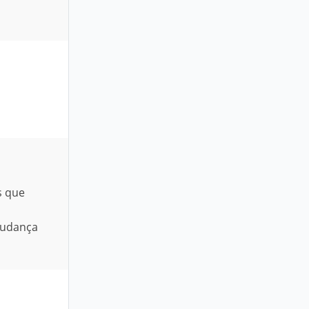
s que
mudança