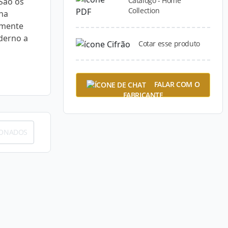
Catálogo - Home
 São os
Collection
nha
amente
derno a
Cotar esse produto
FALAR COM O
FABRICANTE
IONADOS