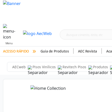
Busque
cimento,
Menu
»
tinta,
ACESSO RÁPIDO
Guia de Produtos
AEC Revista
Ac
etc
AECweb
Pisos Vinílicos
Revitech Pisos
Produtos