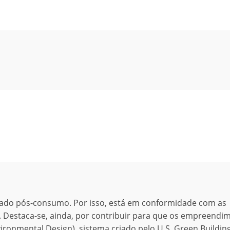
lado pós-consumo. Por isso, está em conformidade com as
®. Destaca-se, ainda, por contribuir para que os empreendi
ronmental Design), sistema criado pelo U.S. Green Buildin