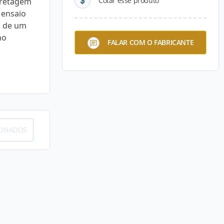
Cotar esse produto
ncretagem
 ensaio
o de um
no
FALAR COM O FABRICANTE
IONADOS