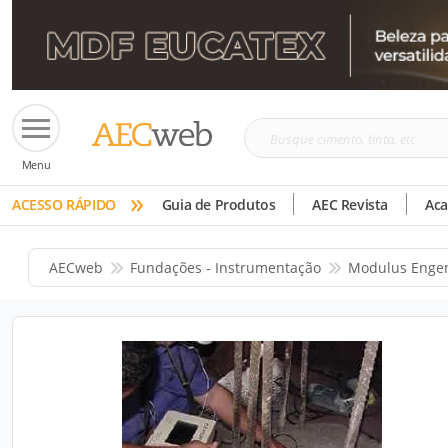
Busque
Menu
cimento,
»
tinta,
ACESSO RÁPIDO
Guia de Produtos
AEC Revista
Ac
etc
AECweb
Fundações - Instrumentação
Modulus Enge