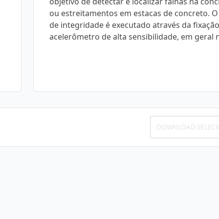
objetivo de detectar e localizar falhas na co
ou estreitamentos em estacas de concreto. O
de integridade é executado através da fixaçã
acelerômetro de alta sensibilidade, em geral 
DOWNLOAD SELEC