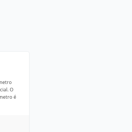
ômetro
ial. O
ômetro é