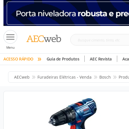
Busque
Menu
cimento,
»
tinta,
ACESSO RÁPIDO
Guia de Produtos
AEC Revista
Ac
etc
AECweb
Furadeiras Elétricas - Venda
Bosch
Prod