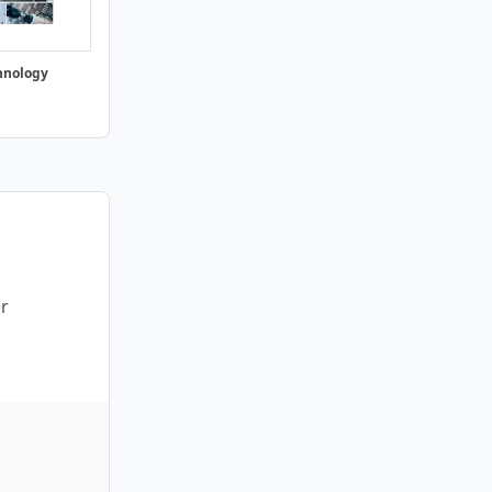
hnology
er