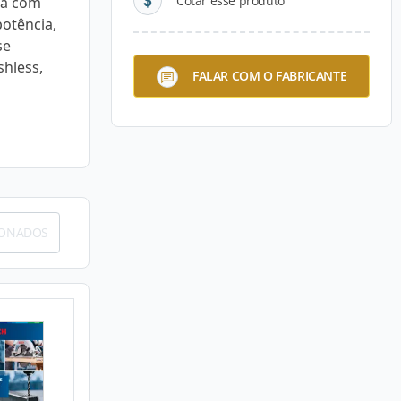
Cotar esse produto
ia com
potência,
se
shless,
FALAR COM O FABRICANTE
IONADOS