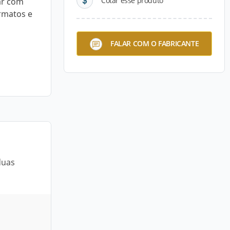
Cotar esse produto
ar com
rmatos e
FALAR COM O FABRICANTE
duas