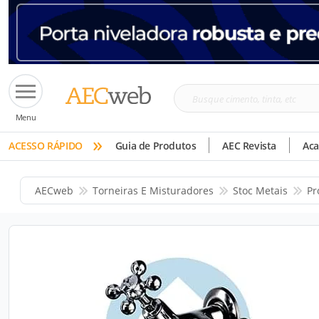
Busque
Menu
cimento,
»
tinta,
ACESSO RÁPIDO
Guia de Produtos
AEC Revista
Ac
etc
AECweb
Torneiras E Misturadores
Stoc Metais
Pr