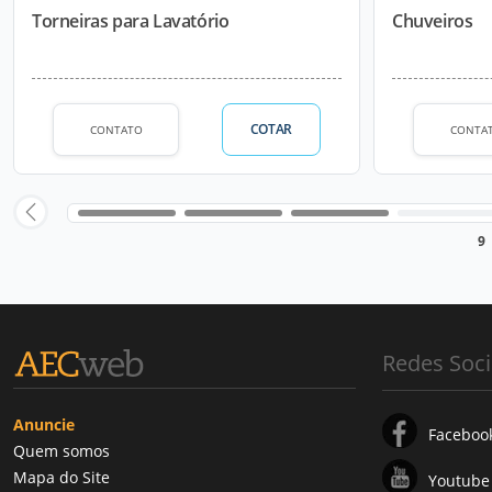
Torneiras para Lavatório
Chuveiros
COTAR
CONTATO
CONTA
9
Redes Soci
Anuncie
Faceboo
Quem somos
Mapa do Site
Youtube