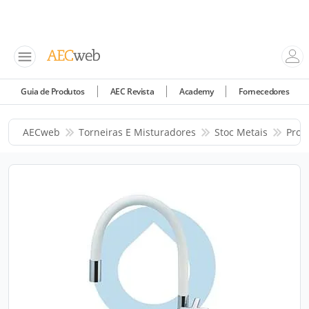
Guia de Produtos
AEC Revista
Academy
Fornecedores
AECweb
Torneiras E Misturadores
Stoc Metais
Prod