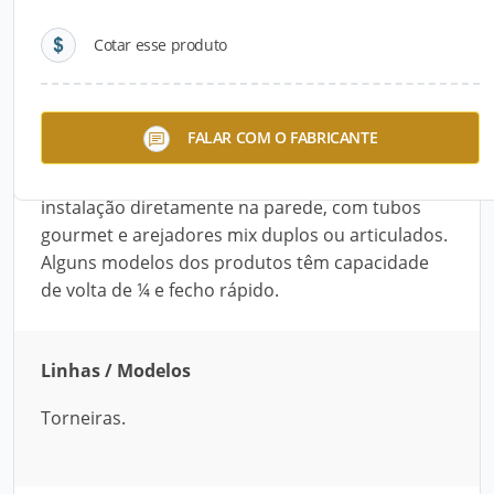
Cotar esse produto
Descrição do Produto
A linha Torneiras – Bica Móvel Parede, da Stoc
FALAR COM O FABRICANTE
Metais, é composta de torneiras com diversos
acabamentos e cores. Há diversas opções para
instalação diretamente na parede, com tubos
gourmet e arejadores mix duplos ou articulados.
Alguns modelos dos produtos têm capacidade
de volta de ¼ e fecho rápido.
Linhas / Modelos
Torneiras.