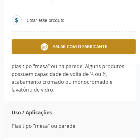
Detalhes do produto
Cotar esse produto
Descrição do Produto
A linha Misturadores para Lavatório, da Stoc
FALAR COM O FABRICANTE
Metais, é composta de misturadores com
diversos acabamentos. Podem ser instalados em
pias tipo "mesa" ou na parede. Alguns produtos
possuem capacidade de volta de ¼ ou ½,
acabamento cromado ou monocromado e
lavatório de vidro.
Uso / Aplicações
Pias tipo "mesa" ou parede.