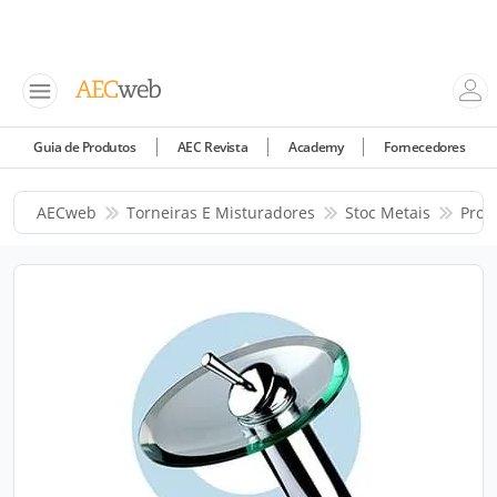
Guia de Produtos
AEC Revista
Academy
Fornecedores
AECweb
Torneiras E Misturadores
Stoc Metais
Prod