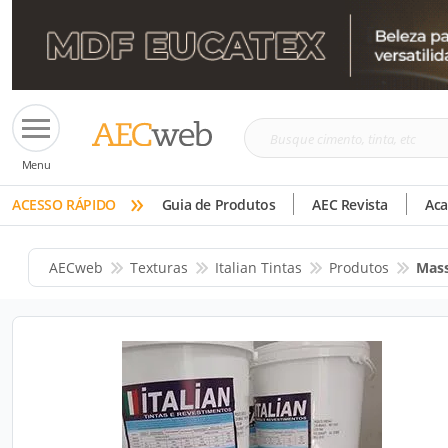
Busque
Menu
cimento,
»
tinta,
ACESSO RÁPIDO
Guia de Produtos
AEC Revista
Ac
etc
AECweb
Texturas
Italian Tintas
Produtos
Mass