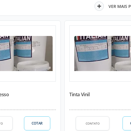
VER MAIS 
Gesso
Tinta Vinil
COTAR
TO
CONTATO