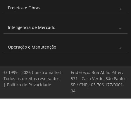
Projetos e Obras
Inteligência de Mercado
Operação e Manutenção
© 1999 - 2026 Construmarket
Endereço: Rua Atílio Piffer,
Todos os direitos reservados
571 - Casa Verde, São Paulo -
|
Política de Privacidade
SP / CNPJ: 03.706.177/0001-
04