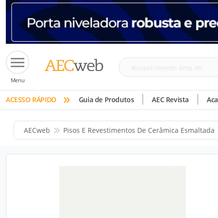
Busque
Menu
cimento,
»
tinta,
ACESSO RÁPIDO
Guia de Produtos
AEC Revista
Ac
etc
AECweb
Pisos E Revestimentos De Cerâmica Esmaltada