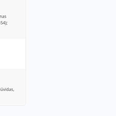
rmas
54);
úvidas,