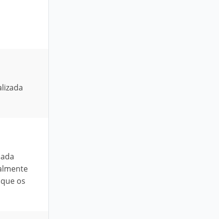
lizada
cada
ialmente
 que os