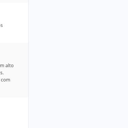
os
em alto
s.
o com