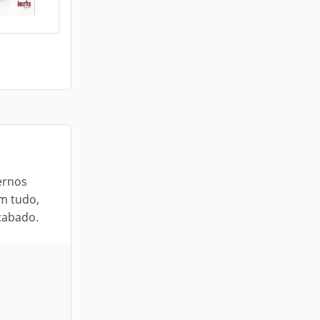
ernos
om tudo,
cabado.