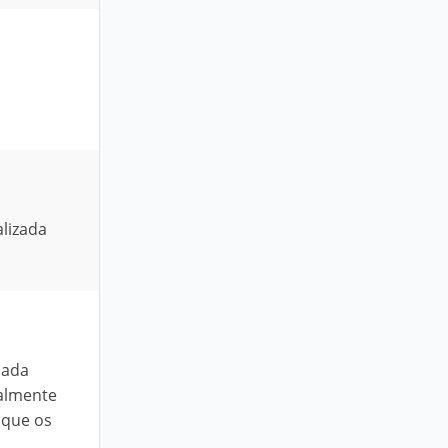
lizada
cada
ialmente
 que os