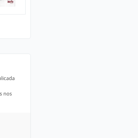
plicada
,
s nos