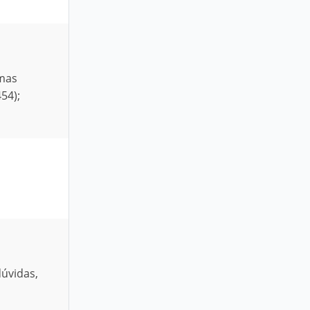
rmas
54);
úvidas,