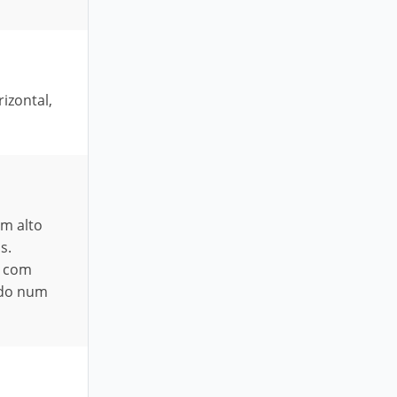
izontal,
em alto
s.
o com
ando num