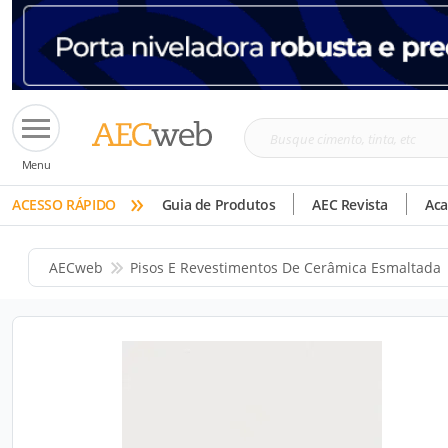
Busque
Menu
cimento,
»
tinta,
ACESSO RÁPIDO
Guia de Produtos
AEC Revista
Ac
etc
AECweb
Pisos E Revestimentos De Cerâmica Esmaltada