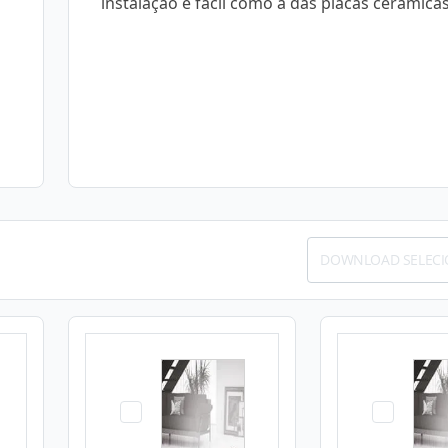
instalação é fácil como a das placas cerâmicas
DOWNLOAD SELEC