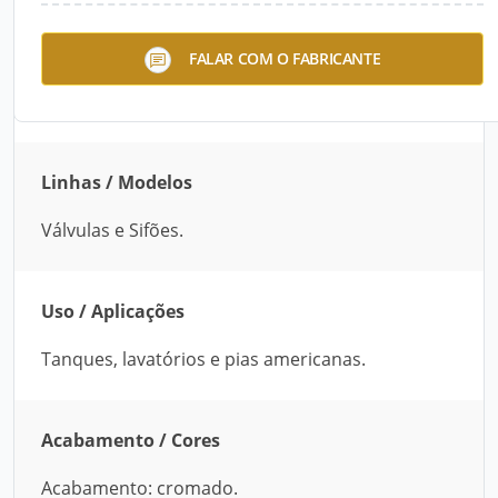
Essa linha da Stoc Metais é composta de válvulas
FALAR COM O FABRICANTE
para pias, tanques e lavatórios, além de tubos
extensíveis e sifões metálicos.
Linhas / Modelos
Válvulas e Sifões.
Uso / Aplicações
Tanques, lavatórios e pias americanas.
Acabamento / Cores
Acabamento: cromado.