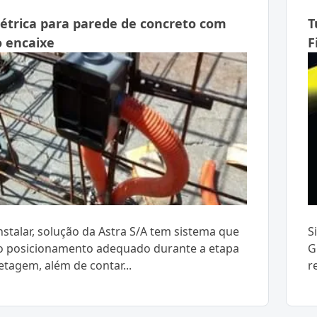
létrica para parede de concreto com
T
o encaixe
F
instalar, solução da Astra S/A tem sistema que
S
o posicionamento adequado durante a etapa
G
etagem, além de contar...
r