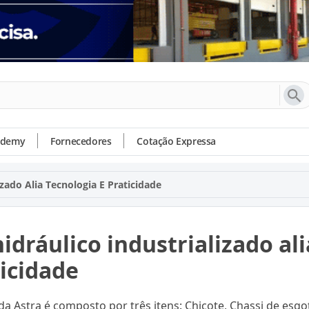
ademy
Fornecedores
Cotação Expressa
izado Alia Tecnologia E Praticidade
hidráulico industrializado al
icidade
da Astra é composto por três itens: Chicote, Chassi de esgo