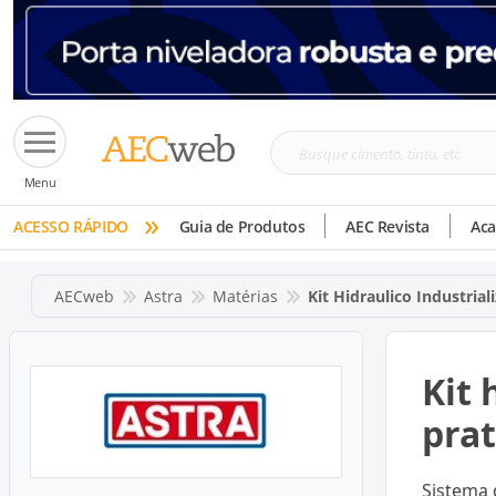
Busque
Menu
cimento,
»
tinta,
ACESSO RÁPIDO
Guia de Produtos
AEC Revista
Ac
etc
AECweb
Astra
Matérias
Kit Hidraulico Industrial
Kit 
prat
Sistema 