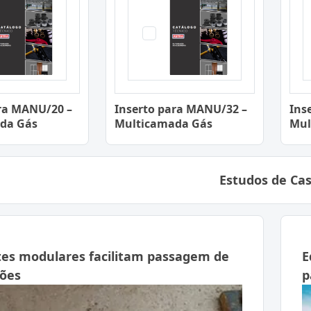
ra MANU/20 –
Inserto para MANU/32 –
Ins
da Gás
Multicamada Gás
Mul
Estudos de Ca
es modulares facilitam passagem de
E
ções
p