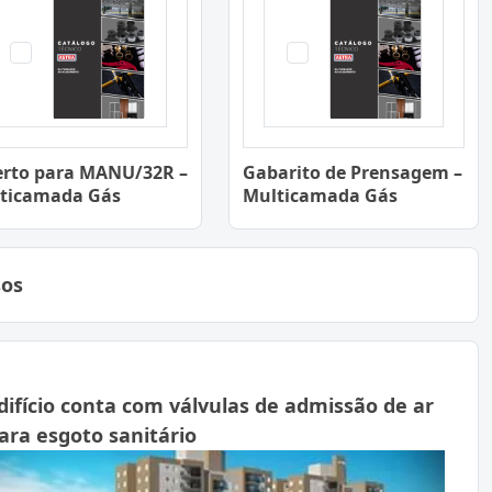
erto para MANU/32R –
Gabarito de Prensagem –
ticamada Gás
Multicamada Gás
sos
difício conta com válvulas de admissão de ar
ara esgoto sanitário