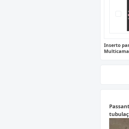
Inserto pa
Multicama
Passant
tubula