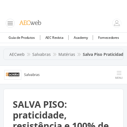
Guia de Produtos
AEC Revista
Academy
Fornecedores
AECweb
Salvabras
Matérias
Salva Piso Praticidade
Salvabras
MENU
SALVA PISO:
praticidade,
resistência e 100% de