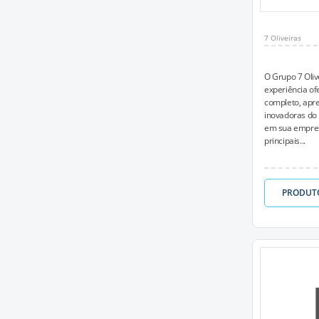
7 Oliveiras
O Grupo 7 Oliv
experiência o
completo, apr
inovadoras do 
em sua empres
principais...
PRODUT