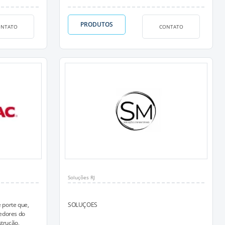
PRODUTOS
ONTATO
CONTATO
Soluções RJ
 porte que,
SOLUÇOES
edores do
strução,