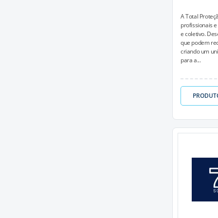
A Total Proteç
profissionais 
e coletivo. De
que podem rec
criando um un
para a...
PRODUT