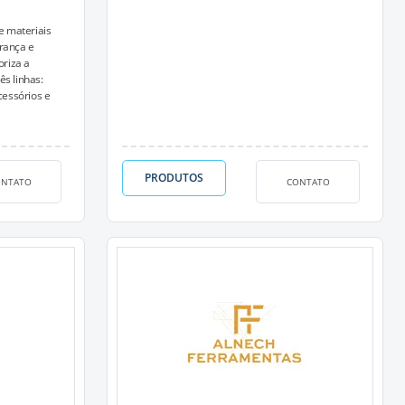
e materiais
rança e
oriza a
ês linhas:
cessórios e
PRODUTOS
ONTATO
CONTATO