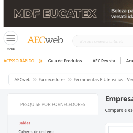
Busque
Menu
cimento,
»
tinta,
ACESSO RÁPIDO
Guia de Produtos
AEC Revista
Ac
etc
AECweb
Fornecedores
Ferramentas E Utensílios - V
Empresa
PESQUISE POR FORNECEDORES
Compare e esc
Baldes
Colheres de pedreiro