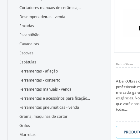
Cortadores manuais de cerâmica,...
Desempenadeiras - venda
Enxadas
Escantilhão
Cavadeiras
Escovas
Espátulas
Bello Obras
Ferramentas - afiação
Ferramentas - conserto
A BelloObras 
profissionais 
Ferramentas manuais - venda
mercado, garan
exigências. Nos
Ferramentas e acessórios para fixação...
que você encon
Ferramentas pneumáticas - venda
todas...
Grama, máquinas de cortar
Grifos
PRODUT
Marretas