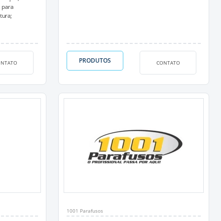
 para
tura;
PRODUTOS
ONTATO
CONTATO
1001 Parafusos