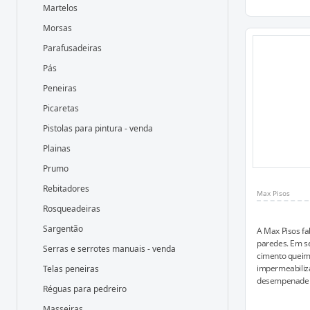
Martelos
Morsas
Parafusadeiras
Pás
Peneiras
Picaretas
Pistolas para pintura - venda
Plainas
Prumo
Rebitadores
Max Pisos
Rosqueadeiras
Sargentão
A Max Pisos fa
paredes. Em se
Serras e serrotes manuais - venda
cimento queim
impermeabiliz
Telas peneiras
desempenadeir
Réguas para pedreiro
Masseiras