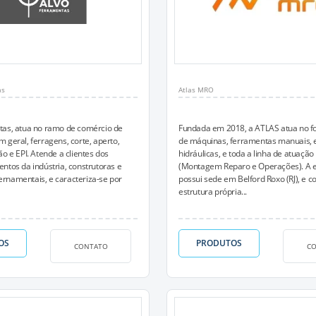
as
Atlas MRO
tas, atua no ramo de comércio de
Fundada em 2018, a ATLAS atua no f
 geral, ferragens, corte, aperto,
de máquinas, ferramentas manuais, e
ão e EPI. Atende a clientes dos
hidráulicas, e toda a linha de atuaçã
ntos da indústria, construtoras e
(Montagem Reparo e Operações). A
rnamentais, e caracteriza-se por
possui sede em Belford Roxo (RJ), e 
estrutura própria...
OS
PRODUTOS
CONTATO
C