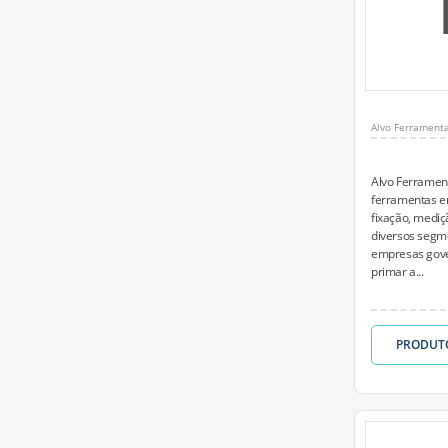
Alvo Ferrament
Alvo Ferramen
ferramentas em
fixação, mediç
diversos segme
empresas gove
primar a...
PRODUT