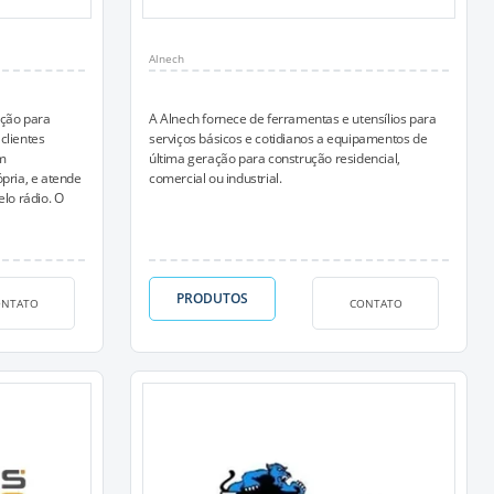
Alnech
ução para
A Alnech fornece de ferramentas e utensílios para
clientes
serviços básicos e cotidianos a equipamentos de
m
última geração para construção residencial,
pria, e atende
comercial ou industrial.
elo rádio. O
PRODUTOS
ONTATO
CONTATO