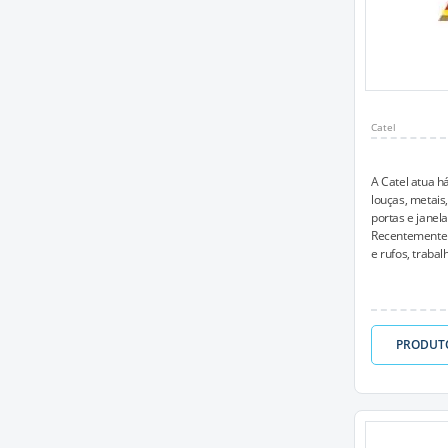
Catel
A Catel atua h
louças, metais
portas e janela
Recentemente i
e rufos, traba
PRODUT