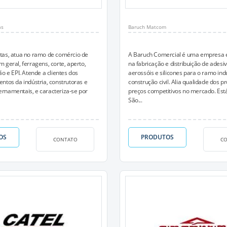
as
Baruch Matcom
tas, atua no ramo de comércio de
A Baruch Comercial é uma empresa e
 geral, ferragens, corte, aperto,
na fabricação e distribuição de adesiv
ão e EPI. Atende a clientes dos
aerossóis e silicones para o ramo indu
ntos da indústria, construtoras e
construção civil. Alia qualidade dos p
rnamentais, e caracteriza-se por
preços competitivos no mercado. Est
São...
OS
PRODUTOS
CONTATO
C