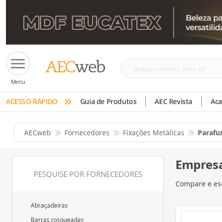
Busque
Menu
cimento,
»
tinta,
ACESSO RÁPIDO
Guia de Produtos
AEC Revista
Ac
etc
AECweb
Fornecedores
Fixações Metálicas
Parafu
Empresa
PESQUISE POR FORNECEDORES
Compare e esc
Abraçadeiras
Barras rosqueadas