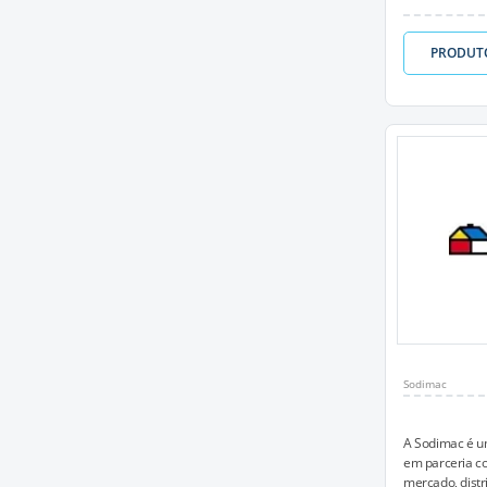
PRODUT
Sodimac
A Sodimac é u
em parceria c
mercado, distr