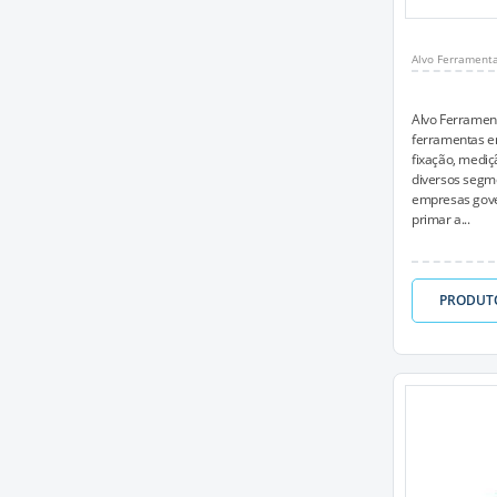
Alvo Ferrament
Alvo Ferramen
ferramentas em
fixação, mediç
diversos segme
empresas gove
primar a...
PRODUT