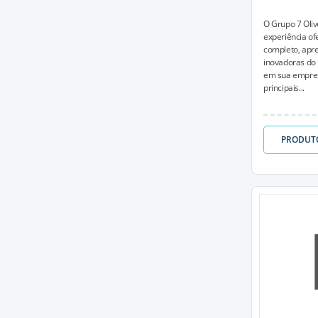
O Grupo 7 Oliv
experiência o
completo, apr
inovadoras do 
em sua empres
principais...
PRODUT