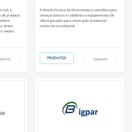
civil, a
A Alnech fornece de ferramentas e utensílios para
a de produtos
serviços básicos e cotidianos a equipamentos de
contem
última geração para construção residencial,
s, britas,
comercial ou industrial.
s e metais
PRODUTOS
ONTATO
CONTATO