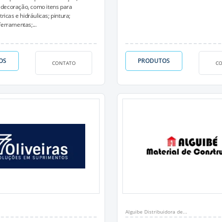
decoração, como itens para
tricas e hidráulicas; pintura;
ferramentas;...
OS
PRODUTOS
CONTATO
C
Alguibe Distribuidora de...