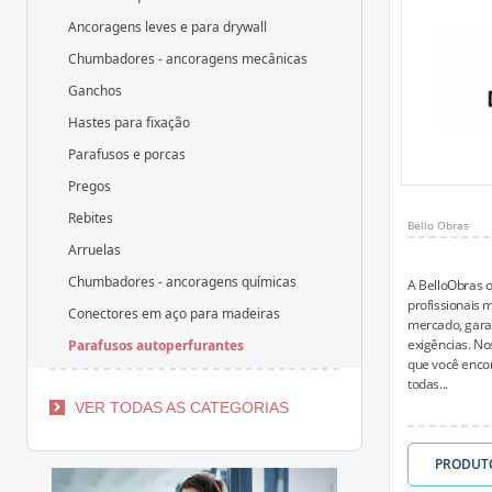
Ancoragens leves e para drywall
Chumbadores - ancoragens mecânicas
Ganchos
Hastes para fixação
Parafusos e porcas
Pregos
Rebites
Bello Obras
Arruelas
Chumbadores - ancoragens químicas
A BelloObras 
profissionais 
Conectores em aço para madeiras
mercado, garan
exigências. Nos
Parafusos autoperfurantes
que você encon
todas...
VER TODAS AS CATEGORIAS
PRODUT