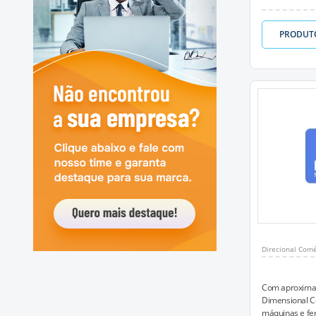
PRODUT
Direcional Comé
Com aproximad
Dimensional C
máquinas e fer