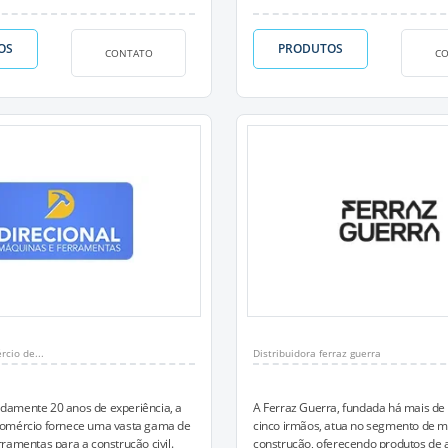
OS
PRODUTOS
CONTATO
C
rcio de...
Distribuidora ferraz guerra
amente 20 anos de experiência, a
A Ferraz Guerra, fundada há mais de
omércio fornece uma vasta gama de
cinco irmãos, atua no segmento de m
ramentas para a construção civil.
construção, oferecendo produtos de a