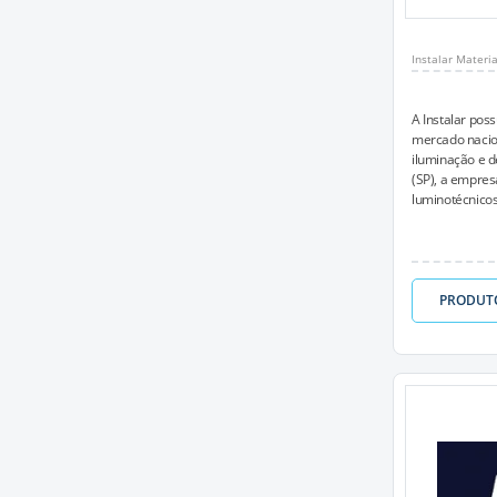
Instalar Materia
A Instalar pos
mercado nacion
iluminação e 
(SP), a empres
luminotécnicos
PRODUT