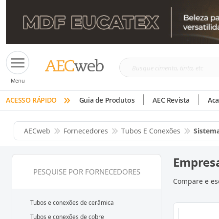
Busque
Menu
cimento,
»
tinta,
ACESSO RÁPIDO
Guia de Produtos
AEC Revista
Ac
etc
AECweb
Fornecedores
Tubos E Conexões
Sistema
Empresa
PESQUISE POR FORNECEDORES
Compare e esc
Tubos e conexões de cerâmica
Tubos e conexões de cobre