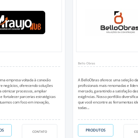
Bello Obras
uma empresa voltada à conexão
A BelloObras oferece uma seleção d
tre negócios, oferecendo soluções
profissionais mais renomadas e líder
 otimizar processos, ampliar
mercado, garantindo a satisfação das
e fortalecer parcerias estratégicas
exigências. Nosso portfólio diversific
tuamos com foco em inovação,
que você encontre as ferramentas id
todas...
OS
PRODUTOS
CONTATO
C