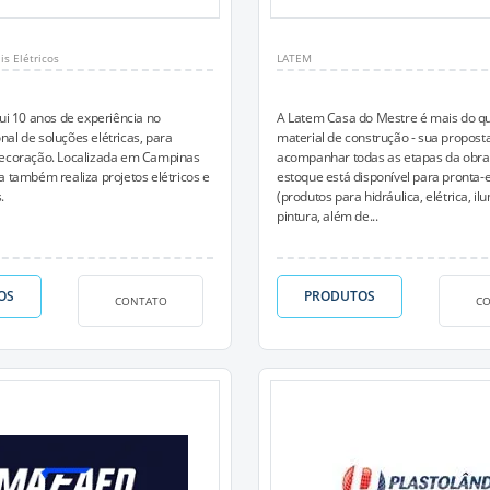
is Elétricos
LATEM
sui 10 anos de experiência no
A Latem Casa do Mestre é mais do qu
al de soluções elétricas, para
material de construção - sua propost
decoração. Localizada em Campinas
acompanhar todas as etapas da obra
a também realiza projetos elétricos e
estoque está disponível para pronta-
.
(produtos para hidráulica, elétrica, il
pintura, além de...
OS
PRODUTOS
CONTATO
C