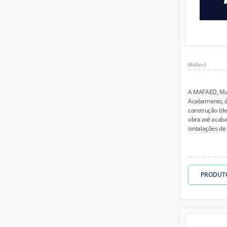
Mafaed
A MAFAED, Mat
Acabamento, é 
construção (de
obra até acaba
isntalações de 
PRODUT