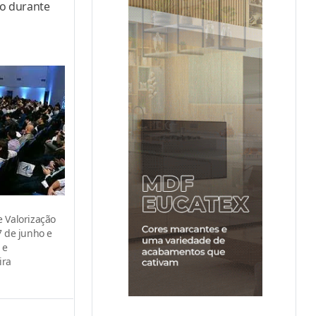
so durante
 Valorização
7 de junho e
 e
ira