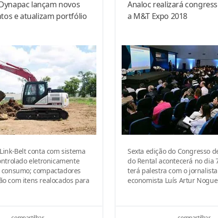
e Dynapac lançam novos
Analoc realizará congres
os e atualizam portfólio
a M&T Expo 2018
Link-Belt conta com sistema
Sexta edição do Congresso de
ontrolado eletronicamente
do Rental acontecerá no dia 
r consumo; compactadores
terá palestra com o jornalista
ão com itens realocados para
economista Luís Artur Nogue
compartilhar
compartilhar