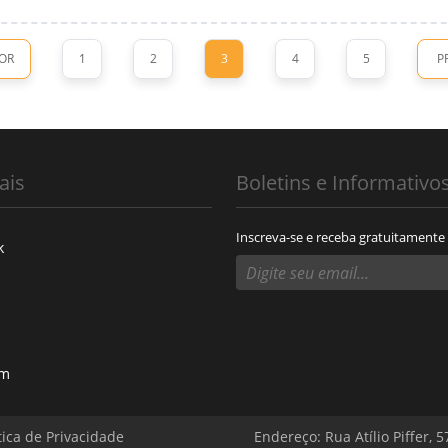
OR
1
2
3
4
5
P
ais
Boletins e Informativo
Inscreva-se e receba gratuitamente
k
am
tica de Privacidade
Endereço: Rua Atílio Piffer, 