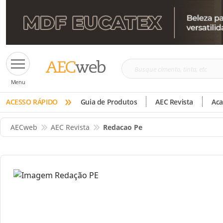
Busque
Menu
cimento,
»
tinta,
ACESSO RÁPIDO
Guia de Produtos
AEC Revista
Ac
etc
AECweb
AEC Revista
Redacao Pe