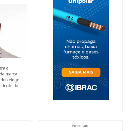
ara a
 da marca
ndon elege
idente do
Publicidade