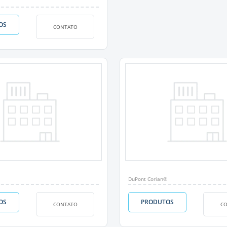
OS
CONTATO
DuPont Corian®
OS
PRODUTOS
CONTATO
C