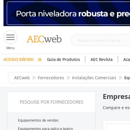
Busque
Menu
cimento,
»
tinta,
ACESSO RÁPIDO
Guia de Produtos
AEC Revista
Ac
etc
AECweb
Fornecedores
Instalações Comerciais
Eq
Empresa
PESQUISE POR FORNECEDORES
Compare e esc
Equipamentos de vendas
Equipamentos para palco e teatro