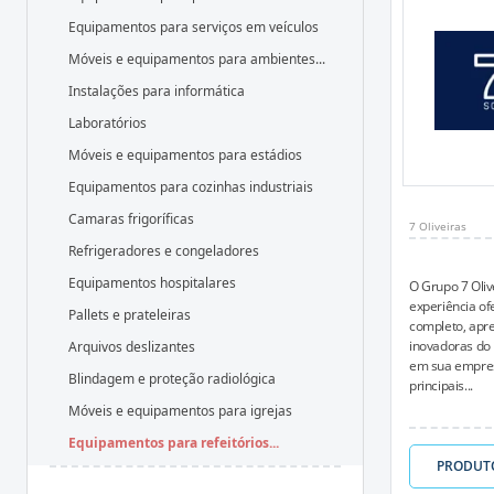
Equipamentos para serviços em veículos
Móveis e equipamentos para ambientes...
Instalações para informática
Laboratórios
Móveis e equipamentos para estádios
Equipamentos para cozinhas industriais
Camaras frigoríficas
7 Oliveiras
Refrigeradores e congeladores
Equipamentos hospitalares
O Grupo 7 Oliv
experiência o
Pallets e prateleiras
completo, apr
inovadoras do 
Arquivos deslizantes
em sua empres
Blindagem e proteção radiológica
principais...
Móveis e equipamentos para igrejas
Equipamentos para refeitórios...
PRODUT