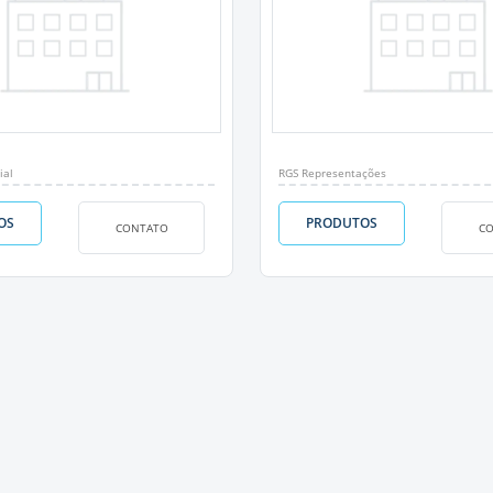
ial
RGS Representações
OS
PRODUTOS
CONTATO
C