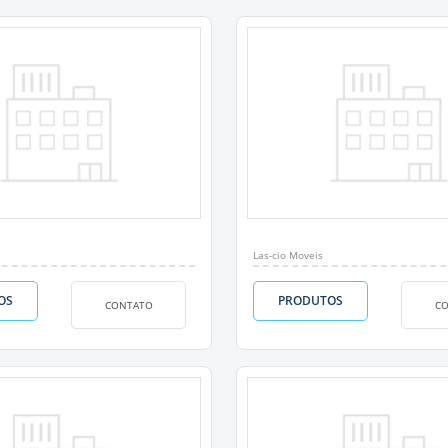
Las-cio Moveis
OS
PRODUTOS
CONTATO
C