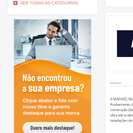
VER TODAS AS CATEGORIAS
Mafaed
A MAFAED, Mat
Acabamento, é 
construção (de
obra até acaba
isntalações de 