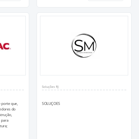
Soluções RJ
 porte que,
SOLUÇOES
edores do
strução,
 para
tura;