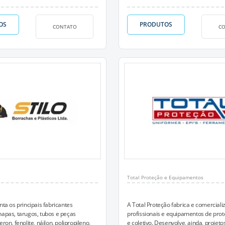
OS
PRODUTOS
CONTATO
C
Total Proteção e Equipamentos
nta os principais fabricantes
A Total Proteção fabrica e comercial
hapas, tarugos, tubos e peças
profissionais e equipamentos de prot
eron, fenolite, náilon, polipropileno,
e coletivo. Desenvolve, ainda, projet