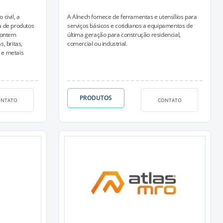
civil, a
A Alnech fornece de ferramentas e utensílios para
a de produtos
serviços básicos e cotidianos a equipamentos de
contem
última geração para construção residencial,
s, britas,
comercial ou industrial.
s e metais
PRODUTOS
ONTATO
CONTATO