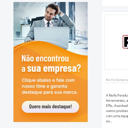
Rio Fix Comerci
A Riofix Paraf
ferramentas, a
EPIs, chumbad
outros produto
com uma equip
as...