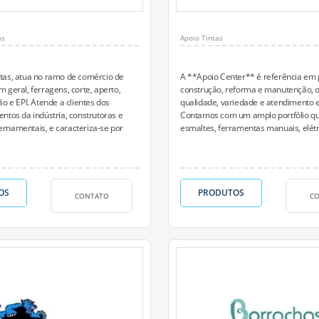
as
Apoio Tintas
tas, atua no ramo de comércio de
A **Apoio Center** é referência em 
 geral, ferragens, corte, aperto,
construção, reforma e manutenção, 
ão e EPI. Atende a clientes dos
qualidade, variedade e atendimento e
ntos da indústria, construtoras e
Contamos com um amplo portfólio que 
rnamentais, e caracteriza-se por
esmaltes, ferramentas manuais, elétri
OS
PRODUTOS
CONTATO
C