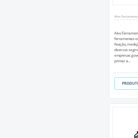
Alvo Ferrament
Alvo Ferramen
ferramentas em
fixação, mediç
diversos segme
empresas gove
primar a...
PRODUT