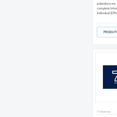
polietileno et
completa linh
Individual (EPIs)
PRODUT
7 Oliveiras