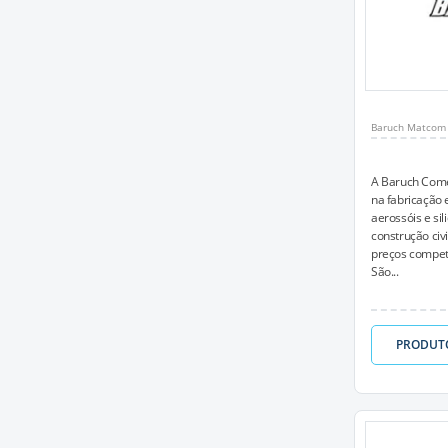
Baruch Matcom
A Baruch Come
na fabricação e
aerossóis e sil
construção civi
preços competi
São...
PRODUT