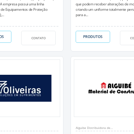
c. A empresa possui uma linha
que podem receber alterações de m
a de Equipamentos de Proteção
criando um uniforme totalmente per
,...
para a...
OS
PRODUTOS
CONTATO
C
Alguibe Distribuidora de...