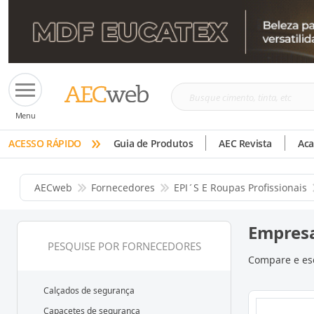
Busque
Menu
cimento,
»
tinta,
ACESSO RÁPIDO
Guia de Produtos
AEC Revista
Ac
etc
AECweb
Fornecedores
EPI´s E Roupas Profissionais
Empresa
PESQUISE POR FORNECEDORES
Compare e esc
Calçados de segurança
Capacetes de segurança