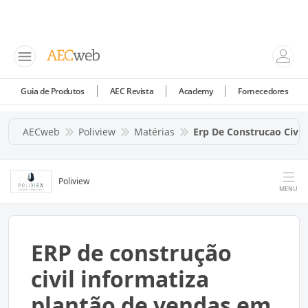
Guia de Produtos
AEC Revista
Academy
Fornecedores
AECweb
Poliview
Matérias
Erp De Construcao Civil
Poliview
MENU
ERP de construção
civil informatiza
plantão de vendas em