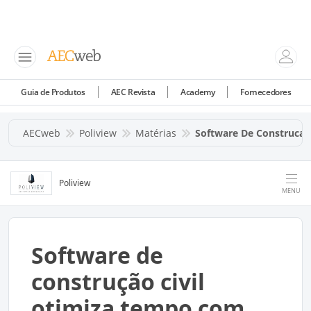
Guia de Produtos
AEC Revista
Academy
Fornecedores
AECweb
Poliview
Matérias
Software De Construcao
Poliview
MENU
Software de
construção civil
otimiza tempo com