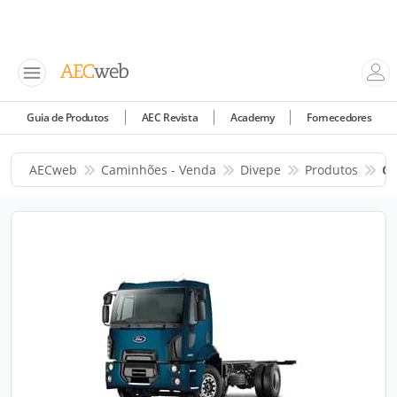
Guia de Produtos
AEC Revista
Academy
Fornecedores
AECweb
Caminhões - Venda
Divepe
Produtos
Ca