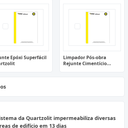
unte Epóxi Superfácil
Limpador Pós-obra
rtzolit
Rejunte Cimentício...
sos
istema da Quartzolit impermeabiliza diversas
reas de edifício em 13 dias