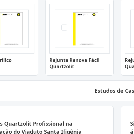
ílico
Rejunte Renova Fácil
Rej
Quartzolit
Qua
Estudos de Ca
s Quartzolit Profissional na
S
ação do Viaduto Santa Ifigênia
á