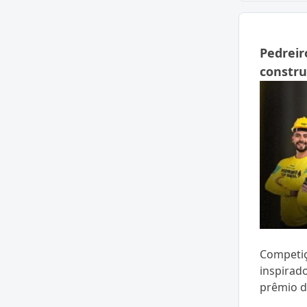
Pedreir
constru
Competiç
inspirad
prêmio d