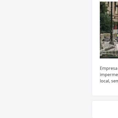
Empresa 
impermea
local, se