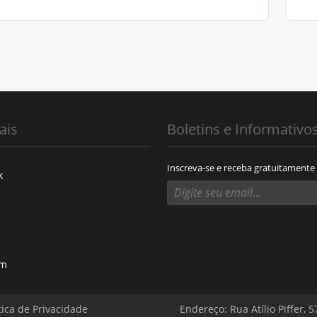
ais
Boletins e Informativo
Inscreva-se e receba gratuitamente
k
am
tica de Privacidade
Endereço: Rua Atílio Piffer, 