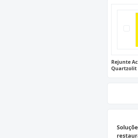
Rejunte Acr
Quartzolit
Soluçõe
restaur