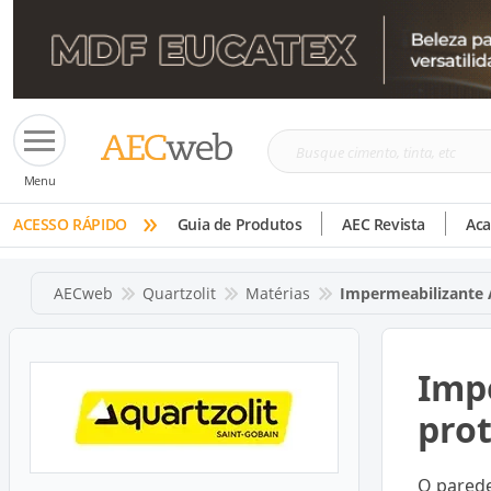
Busque
Menu
cimento,
»
tinta,
ACESSO RÁPIDO
Guia de Produtos
AEC Revista
Ac
etc
AECweb
Quartzolit
Matérias
Impermeabilizante 
Imp
pro
O parede