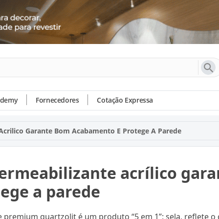
ademy
Fornecedores
Cotação Expressa
Acrilico Garante Bom Acabamento E Protege A Parede
ermeabilizante acrílico gar
tege a parede
 premium quartzolit é um produto “5 em 1”: sela, reflete o