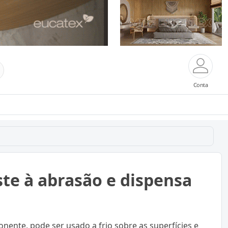
Conta
te à abrasão e dispensa
ente, pode ser usado a frio sobre as superfícies e