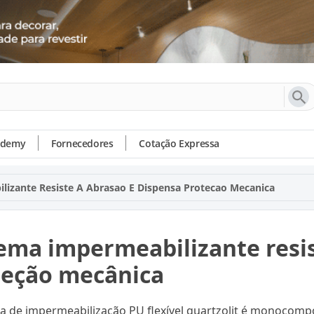
ademy
Fornecedores
Cotação Expressa
lizante Resiste A Abrasao E Dispensa Protecao Mecanica
ema impermeabilizante resis
teção mecânica
a de impermeabilização PU flexível quartzolit é monocompon