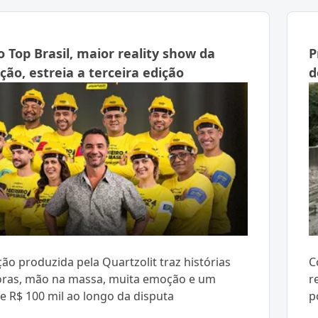
o Top Brasil, maior reality show da
P
ção, estreia a terceira edição
d
ão produzida pela Quartzolit traz histórias
C
oras, mão na massa, muita emoção e um
r
e R$ 100 mil ao longo da disputa
p