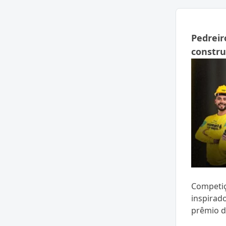
Pedreir
constru
Competiç
inspirad
prêmio d