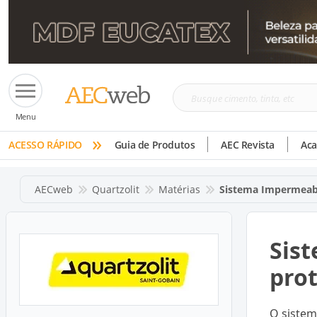
Busque
Menu
cimento,
»
tinta,
ACESSO RÁPIDO
Guia de Produtos
AEC Revista
Ac
etc
AECweb
Quartzolit
Matérias
Sistema Impermeabi
Sist
pro
O sistem