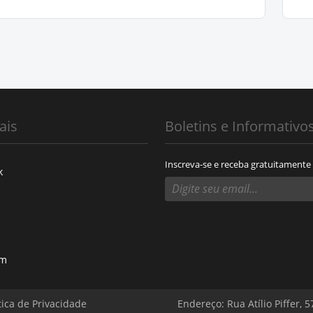
ais
Boletins e Informativo
Inscreva-se e receba gratuitamente
k
am
tica de Privacidade
Endereço: Rua Atílio Piffer, 